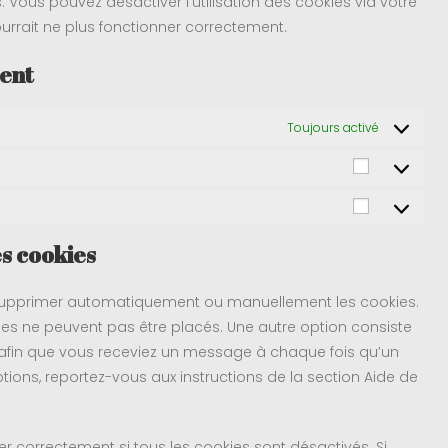
Vous pouvez désactiver l’utilisation des cookies via votre
ourrait ne plus fonctionner correctement.
ment
Toujours activé
es cookies
r supprimer automatiquement ou manuellement les cookies.
es ne peuvent pas être placés. Une autre option consiste
t afin que vous receviez un message à chaque fois qu’un
tions, reportez-vous aux instructions de la section Aide de
r correctement si tous les cookies sont désactivés. Si