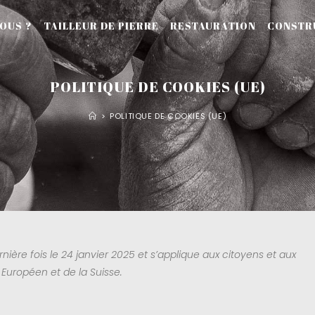
OUS ?
TAILLEUR DE PIERRE
RESTAURATION
CONSTR
POLITIQUE DE COOKIES (UE)
>
POLITIQUE DE COOKIES (UE)
nière fois le 24 janvier 2025 et s’applique aux citoyens et aux
Européen et de la Suisse.