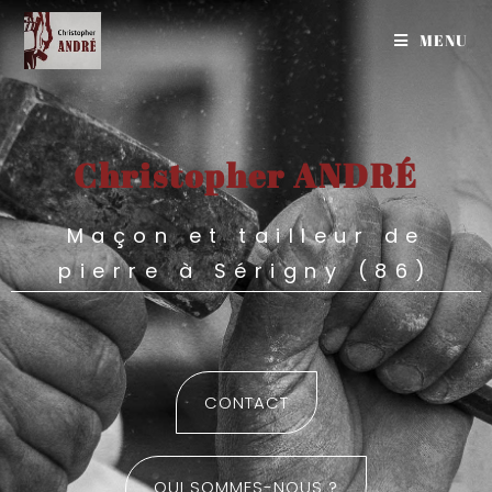
MENU
Christopher ANDRÉ
Maçon et tailleur de
pierre à Sérigny (86)
CONTACT
QUI SOMMES-NOUS ?